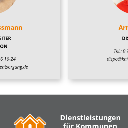
assmann
Ar
EITER
DI
ION
Tel.:
0 
96 16-24
dispo@knit
entsorgung.de
Dienstleistungen
für Kommunen