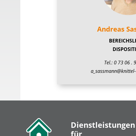
Andreas S
BEREICHSL
DISPOSIT
Tel.:
0 73 06 . 
a_sassmann@knittel-
Dienstleistungen
für