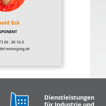
nold Eck
SPONENT
73 06 . 96 16-0
tel-entsorgung.de
Dienstleistungen
für Industrie und